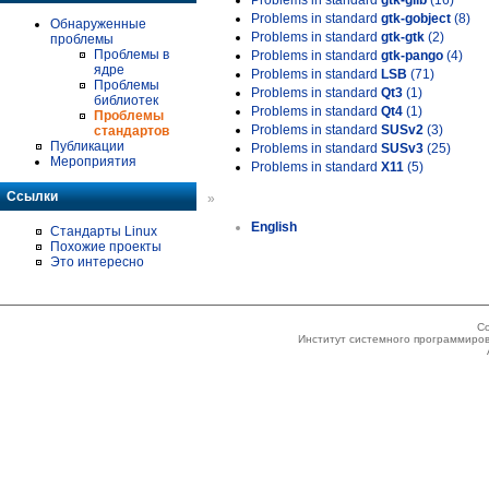
Problems in standard
gtk-glib
(16)
Problems in standard
gtk-gobject
(8)
Обнаруженные
Problems in standard
gtk-gtk
(2)
проблемы
Проблемы в
Problems in standard
gtk-pango
(4)
ядре
Problems in standard
LSB
(71)
Проблемы
Problems in standard
Qt3
(1)
библиотек
Problems in standard
Qt4
(1)
Проблемы
Problems in standard
SUSv2
(3)
стандартов
Публикации
Problems in standard
SUSv3
(25)
Мероприятия
Problems in standard
X11
(5)
Ссылки
»
English
Стандарты Linux
Похожие проекты
Это интересно
Co
Институт системного программиров