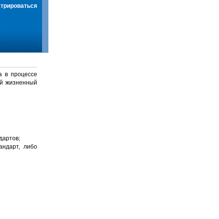
стрироваться
а в процессе
й жизненный
дартов;
андарт, либо