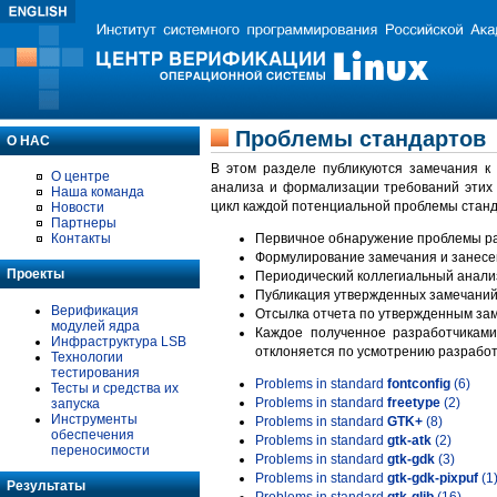
Проблемы стандартов
О НАС
В этом разделе публикуются замечания к
О центре
анализа и формализации требований этих
Наша команда
цикл каждой потенциальной проблемы станд
Новости
Партнеры
Контакты
Первичное обнаружение проблемы ра
Формулирование замечания и занесе
Проекты
Периодический коллегиальный анализ
Публикация утвержденных замечаний 
Верификация
Отсылка отчета по утвержденным зам
модулей ядра
Каждое полученное разработчиками
Инфраструктура LSB
отклоняется по усмотрению разработ
Технологии
тестирования
Problems in standard
fontconfig
(6)
Тесты и средства их
Problems in standard
freetype
(2)
запуска
Инструменты
Problems in standard
GTK+
(8)
обеспечения
Problems in standard
gtk-atk
(2)
переносимости
Problems in standard
gtk-gdk
(3)
Problems in standard
gtk-gdk-pixpuf
(1
Результаты