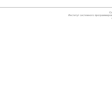
Co
Институт системного программиров