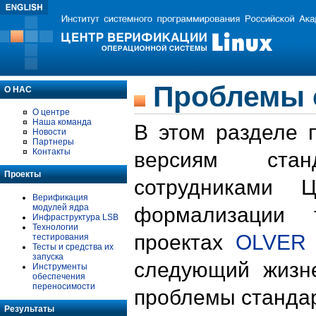
Проблемы 
О НАС
О центре
Наша команда
В этом разделе 
Новости
Партнеры
Контакты
версиям стан
Проекты
сотрудниками 
Верификация
модулей ядра
формализации 
Инфраструктура LSB
Технологии
проектах
OLVER
тестирования
Тесты и средства их
запуска
следующий жизн
Инструменты
обеспечения
переносимости
проблемы стандар
Результаты