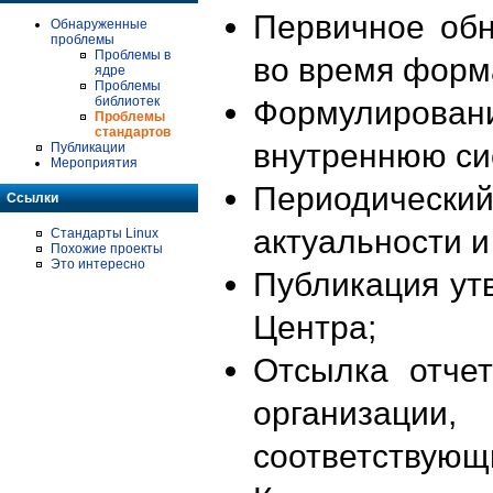
Первичное об
Обнаруженные
проблемы
Проблемы в
во время форм
ядре
Проблемы
библиотек
Формулирова
Проблемы
стандартов
внутреннюю си
Публикации
Мероприятия
Периодиче
Ссылки
актуальности 
Стандарты Linux
Похожие проекты
Это интересно
Публикация ут
Центра;
Отсылка отче
организации
соответствующ