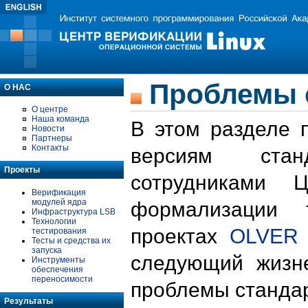
Проблемы 
О НАС
О центре
Наша команда
В этом разделе 
Новости
Партнеры
Контакты
версиям стан
Проекты
сотрудниками 
Верификация
модулей ядра
формализации 
Инфраструктура LSB
Технологии
проектах
OLVER
тестирования
Тесты и средства их
запуска
следующий жизн
Инструменты
обеспечения
переносимости
проблемы стандар
Результаты