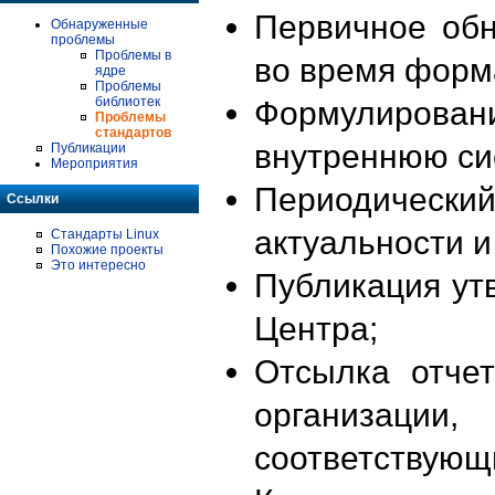
Первичное об
Обнаруженные
проблемы
Проблемы в
во время форм
ядре
Проблемы
библиотек
Формулирова
Проблемы
стандартов
внутреннюю си
Публикации
Мероприятия
Периодиче
Ссылки
актуальности 
Стандарты Linux
Похожие проекты
Это интересно
Публикация ут
Центра;
Отсылка отче
организации
соответствующ