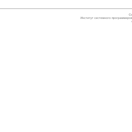
Co
Институт системного программиров