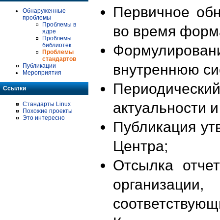
Первичное об
Обнаруженные
проблемы
Проблемы в
во время форм
ядре
Проблемы
библиотек
Формулирова
Проблемы
стандартов
внутреннюю си
Публикации
Мероприятия
Периодиче
Ссылки
актуальности 
Стандарты Linux
Похожие проекты
Это интересно
Публикация ут
Центра;
Отсылка отче
организации
соответствующ