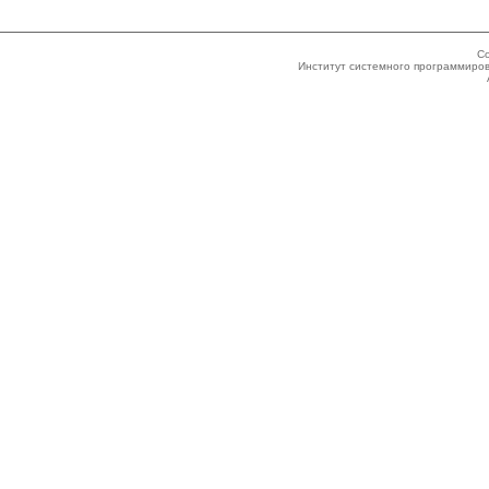
Co
Институт системного программиров