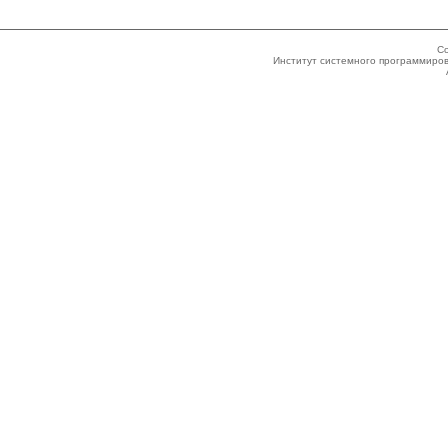
Co
Институт системного программиров