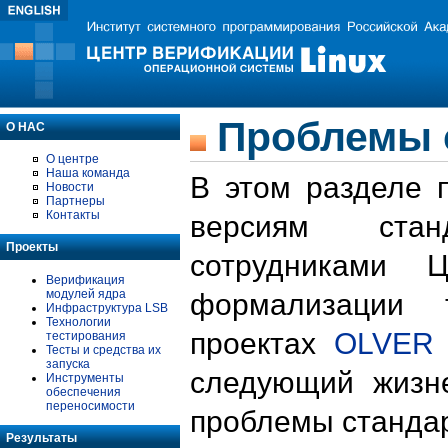
Проблемы 
О НАС
О центре
Наша команда
В этом разделе 
Новости
Партнеры
Контакты
версиям стан
Проекты
сотрудниками 
Верификация
модулей ядра
формализации 
Инфраструктура LSB
Технологии
проектах
OLVER
тестирования
Тесты и средства их
запуска
следующий жизн
Инструменты
обеспечения
переносимости
проблемы стандар
Результаты