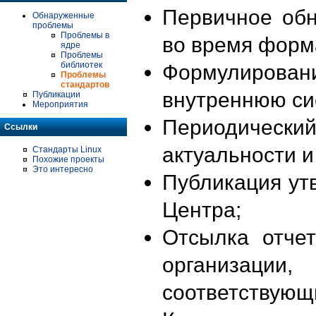
Первичное об
Обнаруженные
проблемы
Проблемы в
во время форм
ядре
Проблемы
библиотек
Формулирова
Проблемы
стандартов
внутреннюю си
Публикации
Мероприятия
Периодиче
Ссылки
актуальности 
Стандарты Linux
Похожие проекты
Это интересно
Публикация ут
Центра;
Отсылка отче
организации
соответствующ