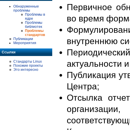
Первичное об
Обнаруженные
проблемы
Проблемы в
во время форм
ядре
Проблемы
библиотек
Формулирова
Проблемы
стандартов
внутреннюю си
Публикации
Мероприятия
Периодиче
Ссылки
актуальности 
Стандарты Linux
Похожие проекты
Это интересно
Публикация ут
Центра;
Отсылка отче
организации
соответствующ