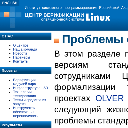
Проблемы 
О НАС
О центре
Наша команда
В этом разделе 
Новости
Партнеры
Контакты
версиям стан
Проекты
сотрудниками 
Верификация
модулей ядра
формализации 
Инфраструктура LSB
Технологии
проектах
OLVER
тестирования
Тесты и средства их
запуска
следующий жизн
Инструменты
обеспечения
переносимости
проблемы стандар
Результаты