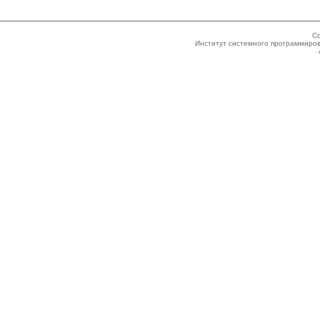
Co
Институт системного программиров