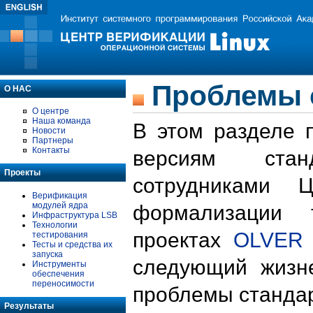
Проблемы 
О НАС
О центре
Наша команда
В этом разделе 
Новости
Партнеры
Контакты
версиям стан
Проекты
сотрудниками 
Верификация
модулей ядра
формализации 
Инфраструктура LSB
Технологии
проектах
OLVER
тестирования
Тесты и средства их
запуска
следующий жизн
Инструменты
обеспечения
переносимости
проблемы стандар
Результаты