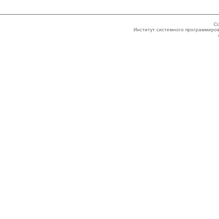
Co
Институт системного программиров