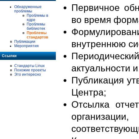
Первичное об
Обнаруженные
проблемы
Проблемы в
во время форм
ядре
Проблемы
библиотек
Формулирова
Проблемы
стандартов
внутреннюю си
Публикации
Мероприятия
Периодиче
Ссылки
актуальности 
Стандарты Linux
Похожие проекты
Это интересно
Публикация ут
Центра;
Отсылка отче
организации
соответствующ