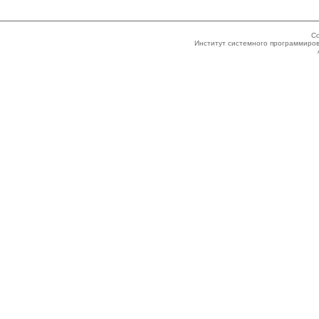
Co
Институт системного программиров