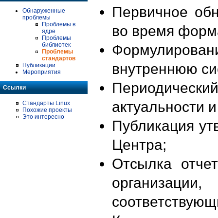
Первичное об
Обнаруженные
проблемы
Проблемы в
во время форм
ядре
Проблемы
библиотек
Формулирова
Проблемы
стандартов
внутреннюю си
Публикации
Мероприятия
Периодиче
Ссылки
актуальности 
Стандарты Linux
Похожие проекты
Это интересно
Публикация ут
Центра;
Отсылка отче
организации
соответствующ