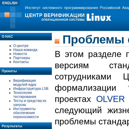
Проблемы 
О НАС
О центре
Наша команда
В этом разделе 
Новости
Партнеры
Контакты
версиям стан
Проекты
сотрудниками 
Верификация
модулей ядра
формализации 
Инфраструктура LSB
Технологии
проектах
OLVER
тестирования
Тесты и средства их
запуска
следующий жизн
Инструменты
обеспечения
переносимости
проблемы стандар
Результаты