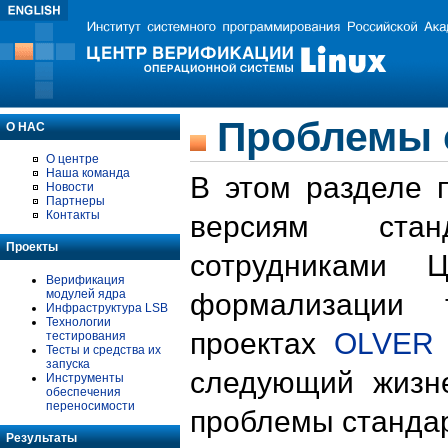
Проблемы 
О НАС
О центре
Наша команда
В этом разделе 
Новости
Партнеры
Контакты
версиям стан
Проекты
сотрудниками 
Верификация
модулей ядра
формализации 
Инфраструктура LSB
Технологии
проектах
OLVER
тестирования
Тесты и средства их
запуска
следующий жизн
Инструменты
обеспечения
переносимости
проблемы стандар
Результаты