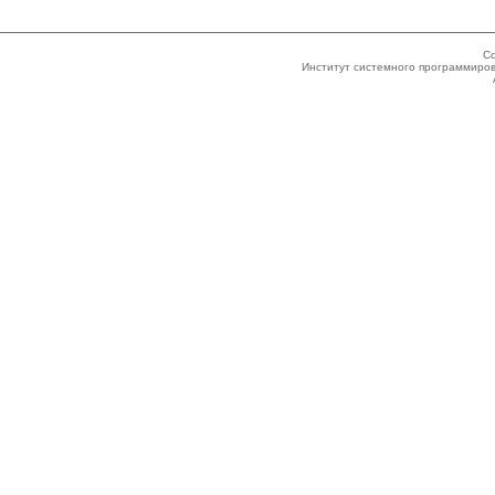
Co
Институт системного программиров