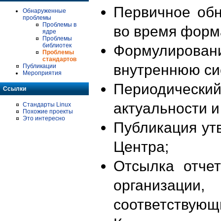
Первичное об
Обнаруженные
проблемы
Проблемы в
во время форм
ядре
Проблемы
библиотек
Формулирова
Проблемы
стандартов
внутреннюю си
Публикации
Мероприятия
Периодиче
Ссылки
актуальности 
Стандарты Linux
Похожие проекты
Это интересно
Публикация ут
Центра;
Отсылка отче
организации
соответствующ