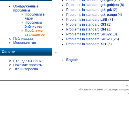
Problems in standard
gtk-glib
(16)
Problems in standard
gtk-gobject
(8)
Обнаруженные
Problems in standard
gtk-gtk
(2)
проблемы
Проблемы в
Problems in standard
gtk-pango
(4)
ядре
Problems in standard
LSB
(71)
Проблемы
Problems in standard
Qt3
(1)
библиотек
Problems in standard
Qt4
(1)
Проблемы
Problems in standard
SUSv2
(3)
стандартов
Публикации
Problems in standard
SUSv3
(25)
Мероприятия
Problems in standard
X11
(5)
Ссылки
»
English
Стандарты Linux
Похожие проекты
Это интересно
Co
Институт системного программиров