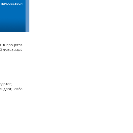
стрироваться
а в процессе
й жизненный
дартов;
андарт, либо