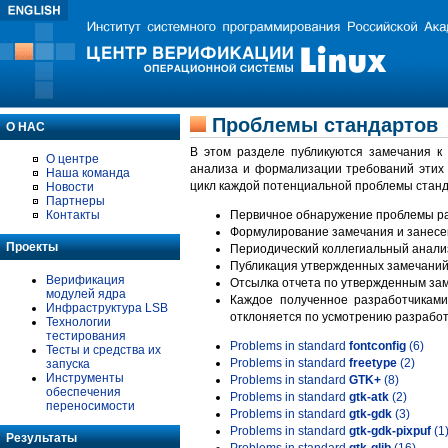
Проблемы стандартов
О НАС
В этом разделе публикуются замечания к
О центре
анализа и формализации требований этих
Наша команда
цикл каждой потенциальной проблемы станд
Новости
Партнеры
Контакты
Первичное обнаружение проблемы ра
Формулирование замечания и занесе
Проекты
Периодический коллегиальный анализ
Публикация утвержденных замечаний 
Верификация
Отсылка отчета по утвержденным зам
модулей ядра
Каждое полученное разработчиками
Инфраструктура LSB
отклоняется по усмотрению разработ
Технологии
тестирования
Problems in standard
fontconfig
(6)
Тесты и средства их
Problems in standard
freetype
(2)
запуска
Инструменты
Problems in standard
GTK+
(8)
обеспечения
Problems in standard
gtk-atk
(2)
переносимости
Problems in standard
gtk-gdk
(3)
Problems in standard
gtk-gdk-pixpuf
(1
Результаты