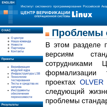
Проблемы 
О НАС
О центре
Наша команда
В этом разделе 
Новости
Партнеры
Контакты
версиям стан
Проекты
сотрудниками 
Верификация
модулей ядра
формализации 
Инфраструктура LSB
Технологии
проектах
OLVER
тестирования
Тесты и средства их
запуска
следующий жизн
Инструменты
обеспечения
переносимости
проблемы стандар
Результаты