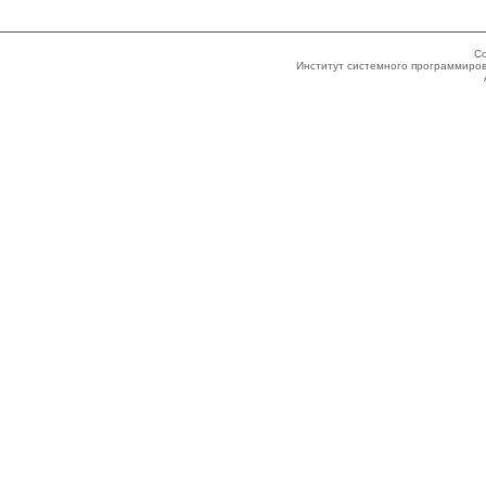
Co
Институт системного программиров