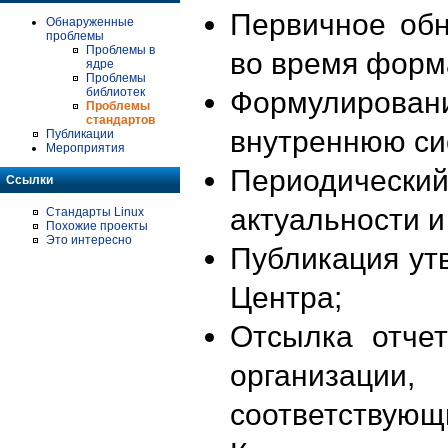
Первичное об
Обнаруженные
проблемы
Проблемы в
во время форм
ядре
Проблемы
библиотек
Формулирова
Проблемы
стандартов
внутреннюю си
Публикации
Мероприятия
Периодиче
Ссылки
актуальности 
Стандарты Linux
Похожие проекты
Это интересно
Публикация ут
Центра;
Отсылка отче
организации
соответствующ