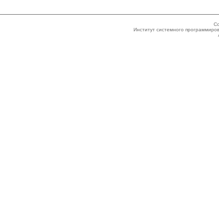
Co
Институт системного программиров