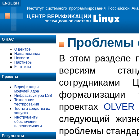
Проблемы 
О НАС
О центре
Наша команда
В этом разделе 
Новости
Партнеры
Контакты
версиям стан
Проекты
сотрудниками 
Верификация
модулей ядра
формализации 
Инфраструктура LSB
Технологии
проектах
OLVER
тестирования
Тесты и средства их
запуска
следующий жизн
Инструменты
обеспечения
переносимости
проблемы стандар
Результаты