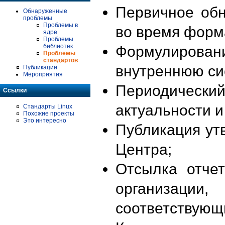
Первичное об
Обнаруженные
проблемы
Проблемы в
во время форм
ядре
Проблемы
библиотек
Формулирова
Проблемы
стандартов
внутреннюю си
Публикации
Мероприятия
Периодиче
Ссылки
актуальности 
Стандарты Linux
Похожие проекты
Это интересно
Публикация ут
Центра;
Отсылка отче
организации
соответствующ