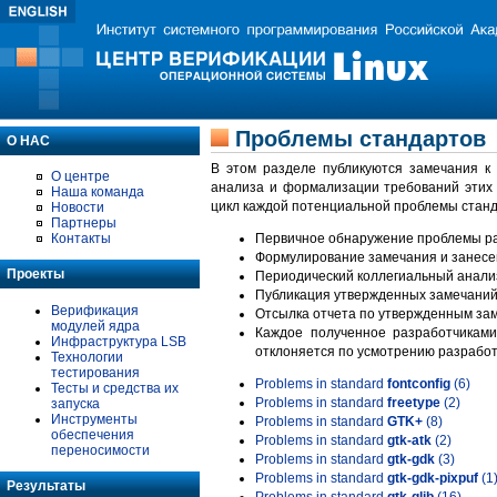
Проблемы стандартов
О НАС
В этом разделе публикуются замечания к
О центре
анализа и формализации требований этих
Наша команда
цикл каждой потенциальной проблемы станд
Новости
Партнеры
Контакты
Первичное обнаружение проблемы ра
Формулирование замечания и занесе
Проекты
Периодический коллегиальный анализ
Публикация утвержденных замечаний 
Верификация
Отсылка отчета по утвержденным зам
модулей ядра
Каждое полученное разработчиками
Инфраструктура LSB
отклоняется по усмотрению разработ
Технологии
тестирования
Problems in standard
fontconfig
(6)
Тесты и средства их
Problems in standard
freetype
(2)
запуска
Инструменты
Problems in standard
GTK+
(8)
обеспечения
Problems in standard
gtk-atk
(2)
переносимости
Problems in standard
gtk-gdk
(3)
Problems in standard
gtk-gdk-pixpuf
(1
Результаты