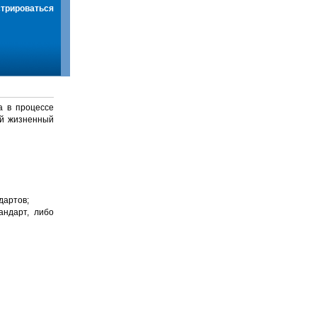
стрироваться
а в процессе
й жизненный
дартов;
андарт, либо