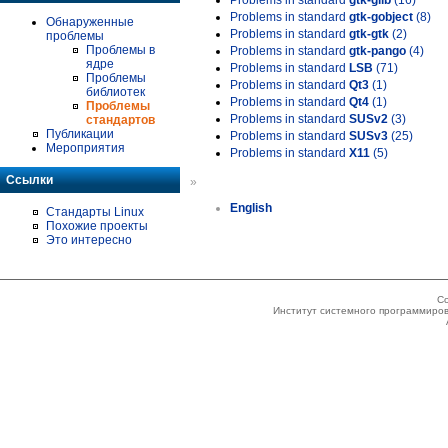
Problems in standard
gtk-glib
(16)
Problems in standard
gtk-gobject
(8)
Обнаруженные
Problems in standard
gtk-gtk
(2)
проблемы
Проблемы в
Problems in standard
gtk-pango
(4)
ядре
Problems in standard
LSB
(71)
Проблемы
Problems in standard
Qt3
(1)
библиотек
Problems in standard
Qt4
(1)
Проблемы
Problems in standard
SUSv2
(3)
стандартов
Публикации
Problems in standard
SUSv3
(25)
Мероприятия
Problems in standard
X11
(5)
Ссылки
»
English
Стандарты Linux
Похожие проекты
Это интересно
Co
Институт системного программиров