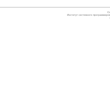
Co
Институт системного программиров