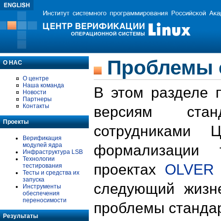
Проблемы 
О НАС
О центре
Наша команда
В этом разделе 
Новости
Партнеры
Контакты
версиям стан
Проекты
сотрудниками 
Верификация
модулей ядра
формализации 
Инфраструктура LSB
Технологии
проектах
OLVER
тестирования
Тесты и средства их
запуска
следующий жизн
Инструменты
обеспечения
переносимости
проблемы стандар
Результаты