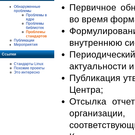
Первичное об
Обнаруженные
проблемы
Проблемы в
во время форм
ядре
Проблемы
библиотек
Формулирова
Проблемы
стандартов
внутреннюю си
Публикации
Мероприятия
Периодиче
Ссылки
актуальности 
Стандарты Linux
Похожие проекты
Это интересно
Публикация ут
Центра;
Отсылка отче
организации
соответствующ