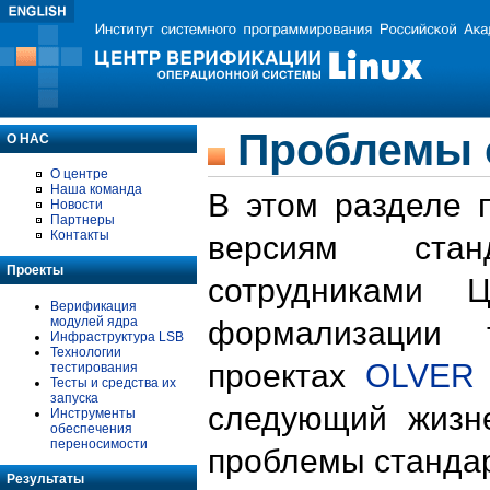
Проблемы 
О НАС
О центре
Наша команда
В этом разделе 
Новости
Партнеры
Контакты
версиям стан
Проекты
сотрудниками 
Верификация
модулей ядра
формализации 
Инфраструктура LSB
Технологии
проектах
OLVER
тестирования
Тесты и средства их
запуска
следующий жизн
Инструменты
обеспечения
переносимости
проблемы стандар
Результаты