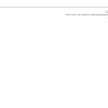
Co
Институт системного программиров