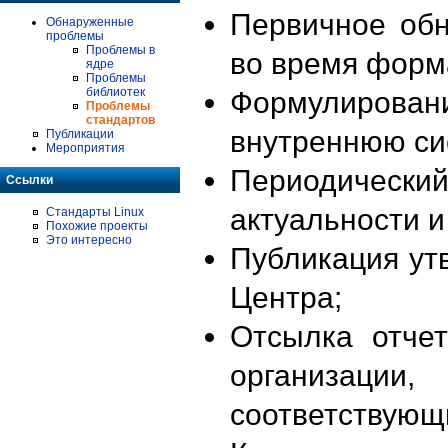
Первичное об
Обнаруженные
проблемы
Проблемы в
во время форм
ядре
Проблемы
библиотек
Формулирова
Проблемы
стандартов
внутреннюю си
Публикации
Мероприятия
Периодиче
Ссылки
актуальности 
Стандарты Linux
Похожие проекты
Это интересно
Публикация ут
Центра;
Отсылка отче
организации
соответствующ