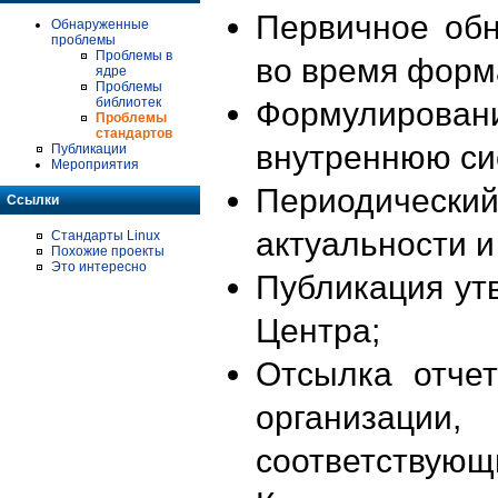
Первичное об
Обнаруженные
проблемы
Проблемы в
во время форм
ядре
Проблемы
библиотек
Формулирова
Проблемы
стандартов
внутреннюю си
Публикации
Мероприятия
Периодиче
Ссылки
актуальности 
Стандарты Linux
Похожие проекты
Это интересно
Публикация ут
Центра;
Отсылка отче
организации
соответствующ