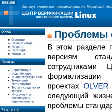
Проблемы 
О НАС
О центре
Наша команда
В этом разделе 
Новости
Партнеры
Контакты
версиям стан
Проекты
сотрудниками 
Верификация
модулей ядра
формализации 
Инфраструктура LSB
Технологии
проектах
OLVER
тестирования
Тесты и средства их
запуска
следующий жизн
Инструменты
обеспечения
переносимости
проблемы стандар
Результаты