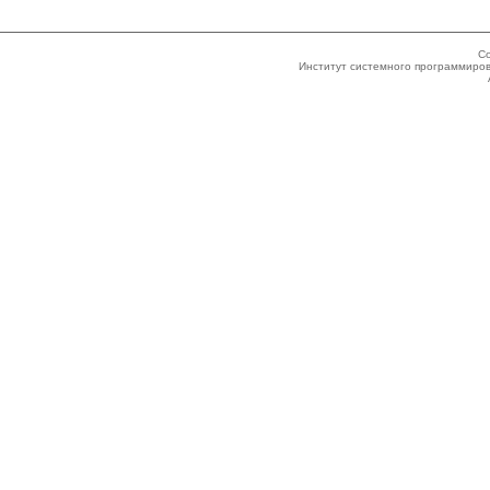
Co
Институт системного программиров