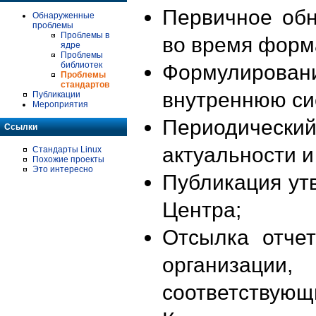
Первичное об
Обнаруженные
проблемы
Проблемы в
во время форм
ядре
Проблемы
библиотек
Формулирова
Проблемы
стандартов
внутреннюю си
Публикации
Мероприятия
Периодиче
Ссылки
актуальности 
Стандарты Linux
Похожие проекты
Это интересно
Публикация ут
Центра;
Отсылка отче
организации
соответствующ