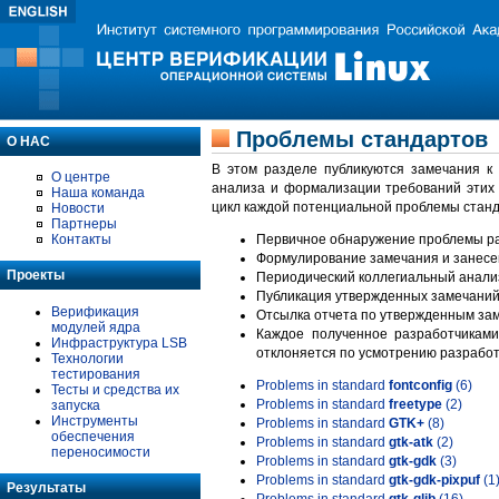
Проблемы стандартов
О НАС
В этом разделе публикуются замечания к
О центре
анализа и формализации требований этих
Наша команда
цикл каждой потенциальной проблемы станд
Новости
Партнеры
Контакты
Первичное обнаружение проблемы ра
Формулирование замечания и занесе
Проекты
Периодический коллегиальный анализ
Публикация утвержденных замечаний 
Верификация
Отсылка отчета по утвержденным зам
модулей ядра
Каждое полученное разработчиками
Инфраструктура LSB
отклоняется по усмотрению разработ
Технологии
тестирования
Problems in standard
fontconfig
(6)
Тесты и средства их
Problems in standard
freetype
(2)
запуска
Инструменты
Problems in standard
GTK+
(8)
обеспечения
Problems in standard
gtk-atk
(2)
переносимости
Problems in standard
gtk-gdk
(3)
Problems in standard
gtk-gdk-pixpuf
(1
Результаты