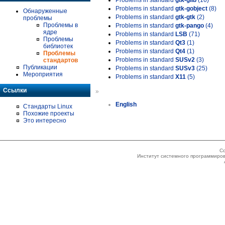
Problems in standard
gtk-glib
(16)
Problems in standard
gtk-gobject
(8)
Обнаруженные
Problems in standard
gtk-gtk
(2)
проблемы
Проблемы в
Problems in standard
gtk-pango
(4)
ядре
Problems in standard
LSB
(71)
Проблемы
Problems in standard
Qt3
(1)
библиотек
Problems in standard
Qt4
(1)
Проблемы
Problems in standard
SUSv2
(3)
стандартов
Публикации
Problems in standard
SUSv3
(25)
Мероприятия
Problems in standard
X11
(5)
Ссылки
»
English
Стандарты Linux
Похожие проекты
Это интересно
Co
Институт системного программиров