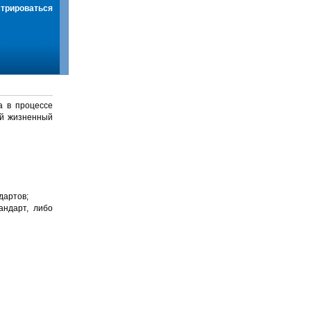
стрироваться
а в процессе
й жизненный
дартов;
андарт, либо