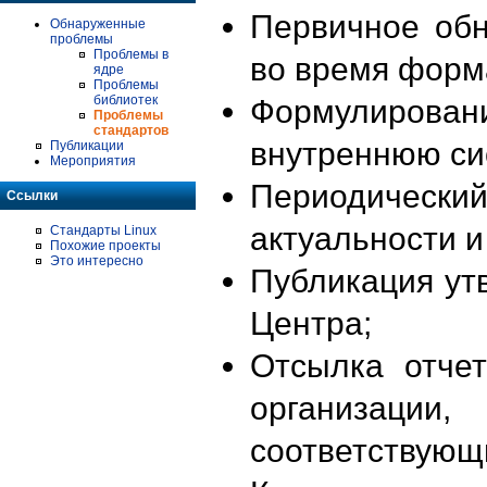
Первичное об
Обнаруженные
проблемы
Проблемы в
во время форм
ядре
Проблемы
библиотек
Формулирова
Проблемы
стандартов
внутреннюю си
Публикации
Мероприятия
Периодиче
Ссылки
актуальности 
Стандарты Linux
Похожие проекты
Это интересно
Публикация ут
Центра;
Отсылка отче
организации
соответствующ