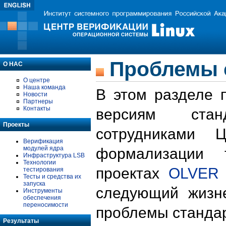
Проблемы 
О НАС
О центре
Наша команда
В этом разделе 
Новости
Партнеры
Контакты
версиям стан
Проекты
сотрудниками 
Верификация
модулей ядра
формализации 
Инфраструктура LSB
Технологии
проектах
OLVER
тестирования
Тесты и средства их
запуска
следующий жизн
Инструменты
обеспечения
переносимости
проблемы стандар
Результаты