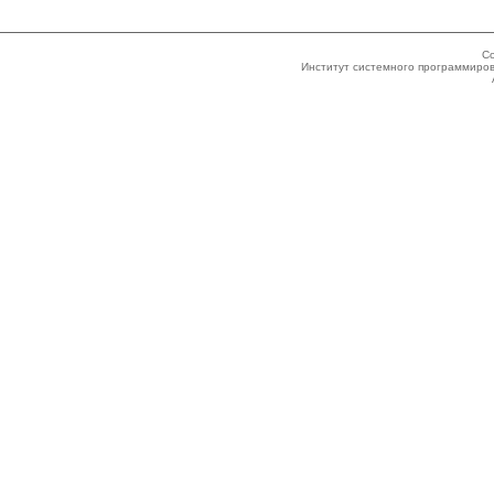
Co
Институт системного программиров