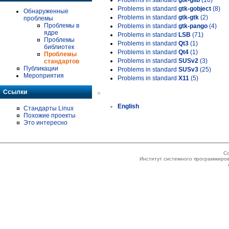
Problems in standard
gtk-glib
(16)
Problems in standard
gtk-gobject
(8)
Обнаруженные
Problems in standard
gtk-gtk
(2)
проблемы
Проблемы в
Problems in standard
gtk-pango
(4)
ядре
Problems in standard
LSB
(71)
Проблемы
Problems in standard
Qt3
(1)
библиотек
Problems in standard
Qt4
(1)
Проблемы
Problems in standard
SUSv2
(3)
стандартов
Публикации
Problems in standard
SUSv3
(25)
Мероприятия
Problems in standard
X11
(5)
Ссылки
»
English
Стандарты Linux
Похожие проекты
Это интересно
Co
Институт системного программиров