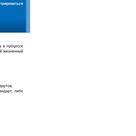
стрироваться
а в процессе
й жизненный
дартов;
андарт, либо