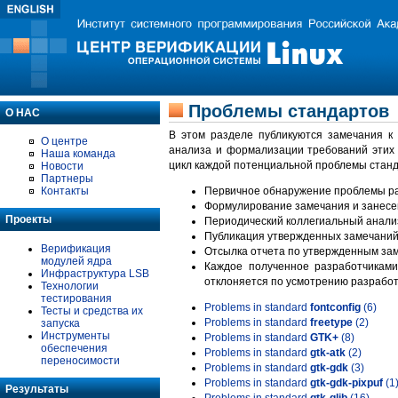
Проблемы стандартов
О НАС
В этом разделе публикуются замечания к
О центре
анализа и формализации требований этих
Наша команда
цикл каждой потенциальной проблемы станд
Новости
Партнеры
Контакты
Первичное обнаружение проблемы ра
Формулирование замечания и занесе
Проекты
Периодический коллегиальный анализ
Публикация утвержденных замечаний 
Верификация
Отсылка отчета по утвержденным зам
модулей ядра
Каждое полученное разработчиками
Инфраструктура LSB
отклоняется по усмотрению разработ
Технологии
тестирования
Problems in standard
fontconfig
(6)
Тесты и средства их
Problems in standard
freetype
(2)
запуска
Инструменты
Problems in standard
GTK+
(8)
обеспечения
Problems in standard
gtk-atk
(2)
переносимости
Problems in standard
gtk-gdk
(3)
Problems in standard
gtk-gdk-pixpuf
(1
Результаты