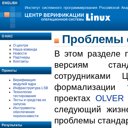
Проблемы 
О НАС
О центре
Наша команда
В этом разделе 
Новости
Партнеры
Контакты
версиям стан
Проекты
сотрудниками 
Верификация
модулей ядра
формализации 
Инфраструктура LSB
Технологии
проектах
OLVER
тестирования
Тесты и средства их
запуска
следующий жизн
Инструменты
обеспечения
переносимости
проблемы стандар
Результаты