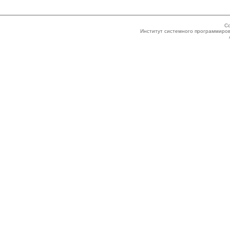
Co
Институт системного программиров