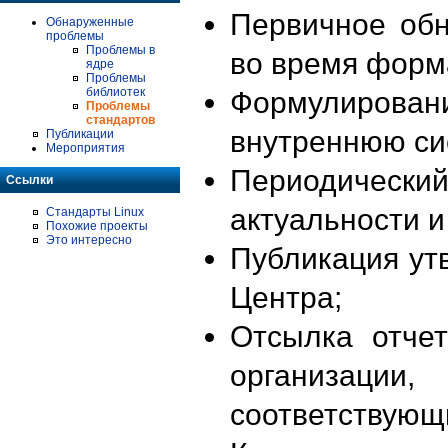
Первичное об
Обнаруженные
проблемы
Проблемы в
во время форм
ядре
Проблемы
библиотек
Формулирова
Проблемы
стандартов
внутреннюю си
Публикации
Мероприятия
Периодиче
Ссылки
актуальности 
Стандарты Linux
Похожие проекты
Это интересно
Публикация ут
Центра;
Отсылка отче
организации
соответствующ