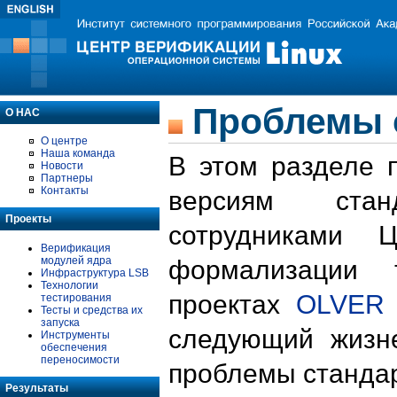
Проблемы 
О НАС
О центре
Наша команда
В этом разделе 
Новости
Партнеры
Контакты
версиям стан
Проекты
сотрудниками 
Верификация
модулей ядра
формализации 
Инфраструктура LSB
Технологии
проектах
OLVER
тестирования
Тесты и средства их
запуска
следующий жизн
Инструменты
обеспечения
переносимости
проблемы стандар
Результаты