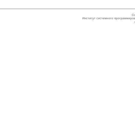
Co
Институт системного программиров