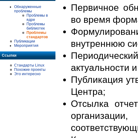
Первичное об
Обнаруженные
проблемы
Проблемы в
во время форм
ядре
Проблемы
библиотек
Формулирова
Проблемы
стандартов
внутреннюю си
Публикации
Мероприятия
Периодиче
Ссылки
актуальности 
Стандарты Linux
Похожие проекты
Это интересно
Публикация ут
Центра;
Отсылка отче
организации
соответствующ