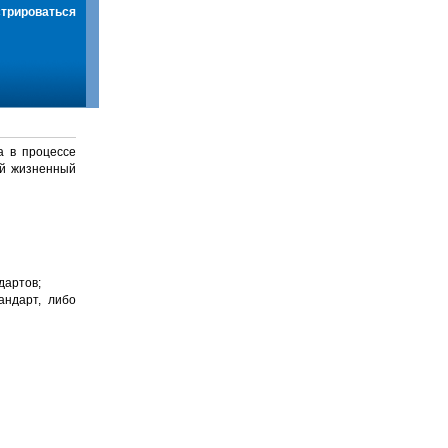
стрироваться
а в процессе
й жизненный
дартов;
андарт, либо