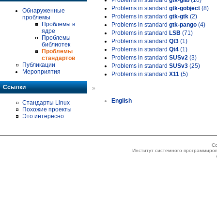
Problems in standard
gtk-glib
(16)
Problems in standard
gtk-gobject
(8)
Обнаруженные
Problems in standard
gtk-gtk
(2)
проблемы
Проблемы в
Problems in standard
gtk-pango
(4)
ядре
Problems in standard
LSB
(71)
Проблемы
Problems in standard
Qt3
(1)
библиотек
Problems in standard
Qt4
(1)
Проблемы
Problems in standard
SUSv2
(3)
стандартов
Публикации
Problems in standard
SUSv3
(25)
Мероприятия
Problems in standard
X11
(5)
Ссылки
»
English
Стандарты Linux
Похожие проекты
Это интересно
Co
Институт системного программиров