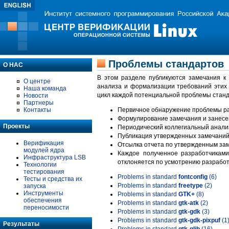
Проблемы стандартов
О НАС
В этом разделе публикуются замечания к
О центре
анализа и формализации требований этих
Наша команда
цикл каждой потенциальной проблемы станд
Новости
Партнеры
Контакты
Первичное обнаружение проблемы ра
Формулирование замечания и занесе
Проекты
Периодический коллегиальный анализ
Публикация утвержденных замечаний 
Верификация
Отсылка отчета по утвержденным зам
модулей ядра
Каждое полученное разработчиками
Инфраструктура LSB
отклоняется по усмотрению разработ
Технологии
тестирования
Problems in standard
fontconfig
(6)
Тесты и средства их
Problems in standard
freetype
(2)
запуска
Инструменты
Problems in standard
GTK+
(8)
обеспечения
Problems in standard
gtk-atk
(2)
переносимости
Problems in standard
gtk-gdk
(3)
Problems in standard
gtk-gdk-pixpuf
(1
Результаты