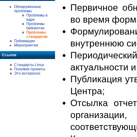
Первичное об
Обнаруженные
проблемы
Проблемы в
во время форм
ядре
Проблемы
библиотек
Формулирова
Проблемы
стандартов
внутреннюю си
Публикации
Мероприятия
Периодиче
Ссылки
актуальности 
Стандарты Linux
Похожие проекты
Это интересно
Публикация ут
Центра;
Отсылка отче
организации
соответствующ