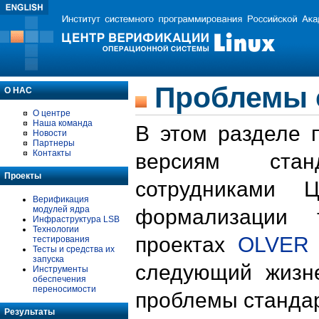
Проблемы 
О НАС
О центре
Наша команда
В этом разделе 
Новости
Партнеры
Контакты
версиям стан
Проекты
сотрудниками 
Верификация
модулей ядра
формализации 
Инфраструктура LSB
Технологии
проектах
OLVER
тестирования
Тесты и средства их
запуска
следующий жизн
Инструменты
обеспечения
переносимости
проблемы стандар
Результаты