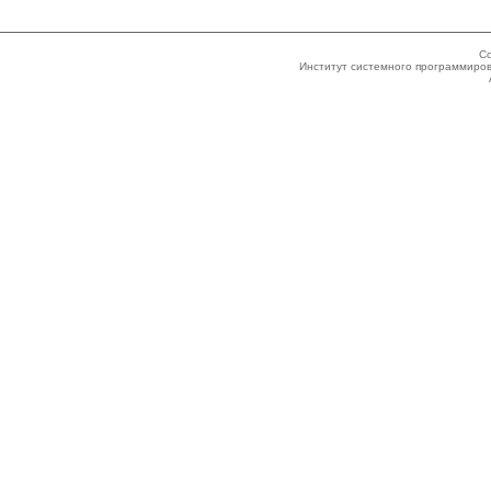
Co
Институт системного программиров