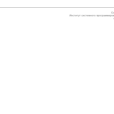
Co
Институт системного программиров