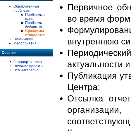
Первичное об
Обнаруженные
проблемы
Проблемы в
во время форм
ядре
Проблемы
библиотек
Формулирова
Проблемы
стандартов
внутреннюю си
Публикации
Мероприятия
Периодиче
Ссылки
актуальности 
Стандарты Linux
Похожие проекты
Это интересно
Публикация ут
Центра;
Отсылка отче
организации
соответствующ