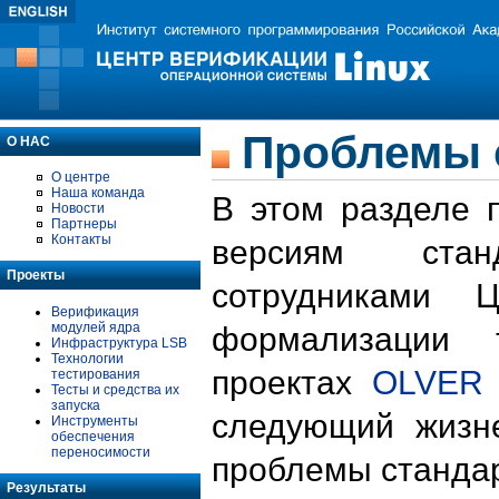
Проблемы 
О НАС
О центре
Наша команда
В этом разделе 
Новости
Партнеры
Контакты
версиям стан
Проекты
сотрудниками 
Верификация
модулей ядра
формализации 
Инфраструктура LSB
Технологии
проектах
OLVER
тестирования
Тесты и средства их
запуска
следующий жизн
Инструменты
обеспечения
переносимости
проблемы стандар
Результаты