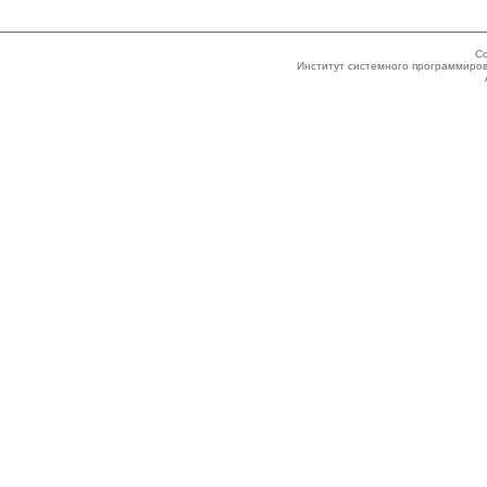
Co
Институт системного программиров