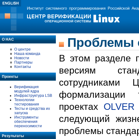
Проблемы 
О НАС
О центре
Наша команда
В этом разделе 
Новости
Партнеры
Контакты
версиям стан
Проекты
сотрудниками 
Верификация
модулей ядра
формализации 
Инфраструктура LSB
Технологии
проектах
OLVER
тестирования
Тесты и средства их
запуска
следующий жизн
Инструменты
обеспечения
переносимости
проблемы стандар
Результаты