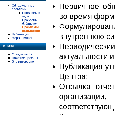
Первичное об
Обнаруженные
проблемы
Проблемы в
во время форм
ядре
Проблемы
библиотек
Формулирова
Проблемы
стандартов
внутреннюю си
Публикации
Мероприятия
Периодиче
Ссылки
актуальности 
Стандарты Linux
Похожие проекты
Это интересно
Публикация ут
Центра;
Отсылка отче
организации
соответствующ