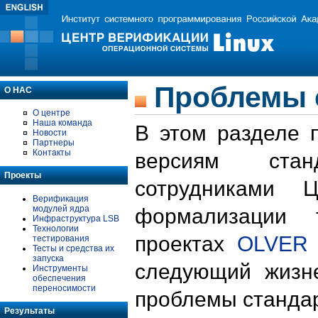
Проблемы 
О НАС
О центре
Наша команда
В этом разделе 
Новости
Партнеры
Контакты
версиям стан
Проекты
сотрудниками 
Верификация
модулей ядра
формализации 
Инфраструктура LSB
Технологии
проектах
OLVER
тестирования
Тесты и средства их
запуска
следующий жизн
Инструменты
обеспечения
переносимости
проблемы стандар
Результаты