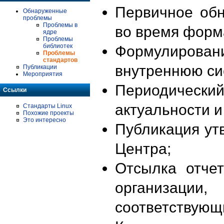
Первичное об
Обнаруженные
проблемы
Проблемы в
во время форм
ядре
Проблемы
библиотек
Формулирова
Проблемы
стандартов
внутреннюю си
Публикации
Мероприятия
Периодиче
Ссылки
актуальности 
Стандарты Linux
Похожие проекты
Это интересно
Публикация ут
Центра;
Отсылка отче
организации
соответствующ