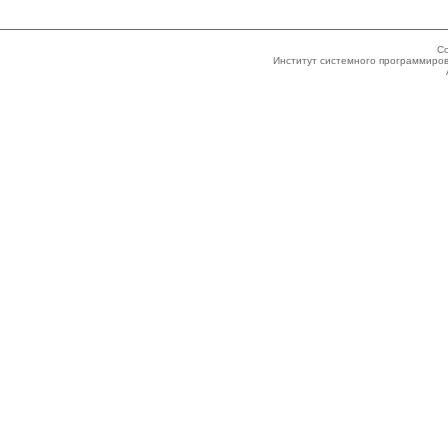
Co
Институт системного программиров