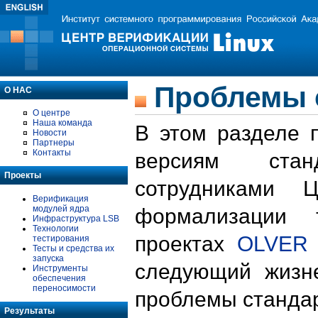
Проблемы 
О НАС
О центре
Наша команда
В этом разделе 
Новости
Партнеры
Контакты
версиям стан
Проекты
сотрудниками 
Верификация
модулей ядра
формализации 
Инфраструктура LSB
Технологии
проектах
OLVER
тестирования
Тесты и средства их
запуска
следующий жизн
Инструменты
обеспечения
переносимости
проблемы стандар
Результаты