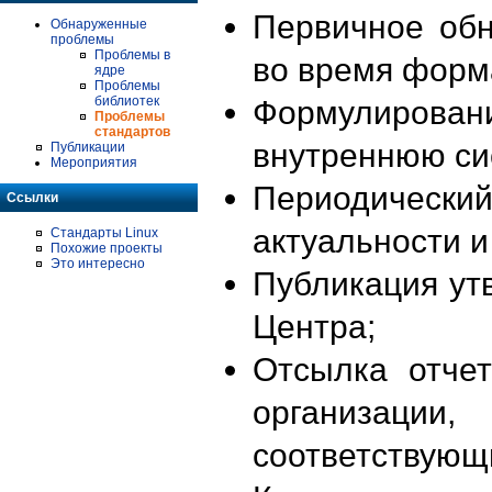
Первичное об
Обнаруженные
проблемы
Проблемы в
во время форм
ядре
Проблемы
библиотек
Формулирова
Проблемы
стандартов
внутреннюю си
Публикации
Мероприятия
Периодиче
Ссылки
актуальности 
Стандарты Linux
Похожие проекты
Это интересно
Публикация ут
Центра;
Отсылка отче
организации
соответствующ