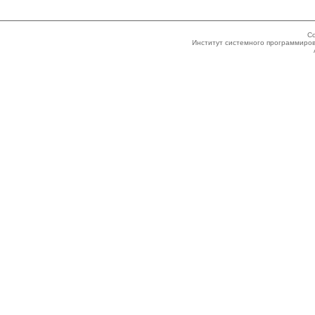
Co
Институт системного программиров