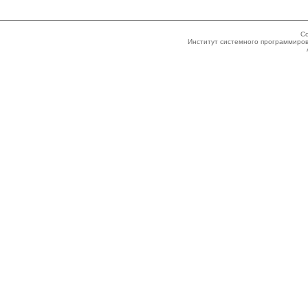
Co
Институт системного программиров