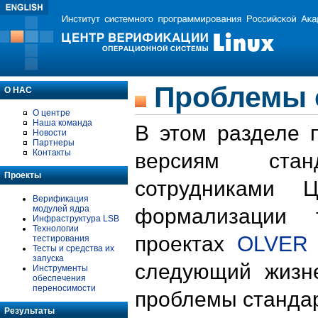
Проблемы 
О НАС
О центре
Наша команда
В этом разделе 
Новости
Партнеры
Контакты
версиям стан
Проекты
сотрудниками 
Верификация
модулей ядра
формализации 
Инфраструктура LSB
Технологии
проектах
OLVER
тестирования
Тесты и средства их
запуска
следующий жизн
Инструменты
обеспечения
переносимости
проблемы стандар
Результаты