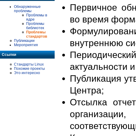
Первичное об
Обнаруженные
проблемы
Проблемы в
во время форм
ядре
Проблемы
библиотек
Формулирова
Проблемы
стандартов
внутреннюю си
Публикации
Мероприятия
Периодиче
Ссылки
актуальности 
Стандарты Linux
Похожие проекты
Это интересно
Публикация ут
Центра;
Отсылка отче
организации
соответствующ