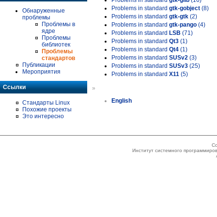
Problems in standard
gtk-glib
(16)
Problems in standard
gtk-gobject
(8)
Обнаруженные
Problems in standard
gtk-gtk
(2)
проблемы
Проблемы в
Problems in standard
gtk-pango
(4)
ядре
Problems in standard
LSB
(71)
Проблемы
Problems in standard
Qt3
(1)
библиотек
Problems in standard
Qt4
(1)
Проблемы
Problems in standard
SUSv2
(3)
стандартов
Публикации
Problems in standard
SUSv3
(25)
Мероприятия
Problems in standard
X11
(5)
Ссылки
»
English
Стандарты Linux
Похожие проекты
Это интересно
Co
Институт системного программиров