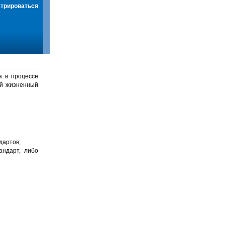
стрироваться
а в процессе
й жизненный
дартов;
андарт, либо