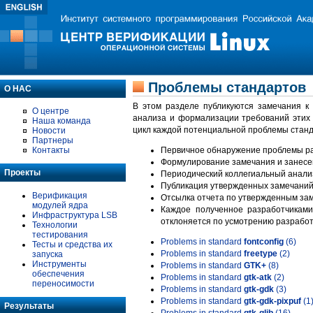
Проблемы стандартов
О НАС
В этом разделе публикуются замечания к
О центре
анализа и формализации требований этих
Наша команда
цикл каждой потенциальной проблемы станд
Новости
Партнеры
Контакты
Первичное обнаружение проблемы ра
Формулирование замечания и занесе
Проекты
Периодический коллегиальный анализ
Публикация утвержденных замечаний 
Верификация
Отсылка отчета по утвержденным зам
модулей ядра
Каждое полученное разработчиками
Инфраструктура LSB
отклоняется по усмотрению разработ
Технологии
тестирования
Problems in standard
fontconfig
(6)
Тесты и средства их
Problems in standard
freetype
(2)
запуска
Инструменты
Problems in standard
GTK+
(8)
обеспечения
Problems in standard
gtk-atk
(2)
переносимости
Problems in standard
gtk-gdk
(3)
Problems in standard
gtk-gdk-pixpuf
(1
Результаты