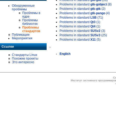
Problems in standard
gtk-glib
(16)
Problems in standard
gtk-gobject
(8)
Обнаруженные
Problems in standard
gtk-gtk
(2)
проблемы
Проблемы в
Problems in standard
gtk-pango
(4)
ядре
Problems in standard
LSB
(71)
Проблемы
Problems in standard
Qt3
(1)
библиотек
Problems in standard
Qt4
(1)
Проблемы
Problems in standard
SUSv2
(3)
стандартов
Публикации
Problems in standard
SUSv3
(25)
Мероприятия
Problems in standard
X11
(5)
Ссылки
»
English
Стандарты Linux
Похожие проекты
Это интересно
Co
Институт системного программиров