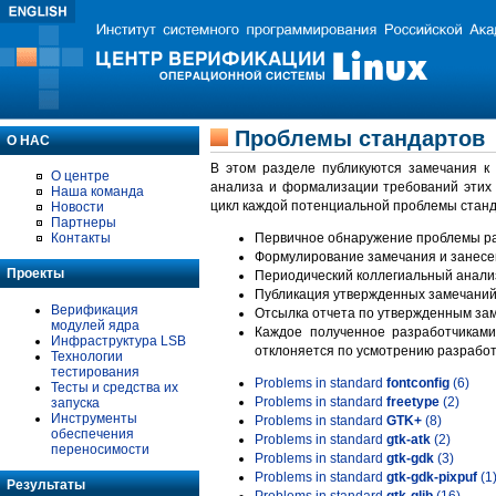
Проблемы стандартов
О НАС
В этом разделе публикуются замечания к
О центре
анализа и формализации требований этих
Наша команда
цикл каждой потенциальной проблемы станд
Новости
Партнеры
Контакты
Первичное обнаружение проблемы ра
Формулирование замечания и занесе
Проекты
Периодический коллегиальный анализ
Публикация утвержденных замечаний 
Верификация
Отсылка отчета по утвержденным зам
модулей ядра
Каждое полученное разработчиками
Инфраструктура LSB
отклоняется по усмотрению разработ
Технологии
тестирования
Problems in standard
fontconfig
(6)
Тесты и средства их
Problems in standard
freetype
(2)
запуска
Инструменты
Problems in standard
GTK+
(8)
обеспечения
Problems in standard
gtk-atk
(2)
переносимости
Problems in standard
gtk-gdk
(3)
Problems in standard
gtk-gdk-pixpuf
(1
Результаты