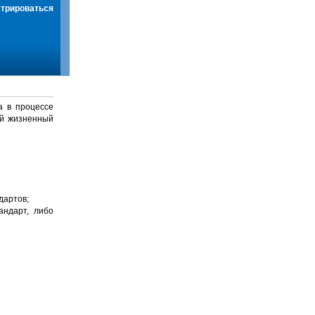
стрироваться
а в процессе
й жизненный
дартов;
андарт, либо