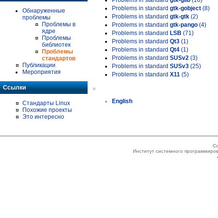
Problems in standard
gtk-glib
(16)
Problems in standard
gtk-gobject
(8)
Обнаруженные
Problems in standard
gtk-gtk
(2)
проблемы
Проблемы в
Problems in standard
gtk-pango
(4)
ядре
Problems in standard
LSB
(71)
Проблемы
Problems in standard
Qt3
(1)
библиотек
Problems in standard
Qt4
(1)
Проблемы
Problems in standard
SUSv2
(3)
стандартов
Публикации
Problems in standard
SUSv3
(25)
Мероприятия
Problems in standard
X11
(5)
Ссылки
»
English
Стандарты Linux
Похожие проекты
Это интересно
Co
Институт системного программиров