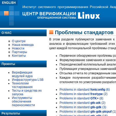
Проблемы стандартов
О НАС
В этом разделе публикуются замечания к
О центре
анализа и формализации требований этих
Наша команда
цикл каждой потенциальной проблемы станд
Новости
Партнеры
Контакты
Первичное обнаружение проблемы ра
Формулирование замечания и занесе
Проекты
Периодический коллегиальный анализ
Публикация утвержденных замечаний 
Верификация
Отсылка отчета по утвержденным зам
модулей ядра
Каждое полученное разработчиками
Инфраструктура LSB
отклоняется по усмотрению разработ
Технологии
тестирования
Problems in standard
fontconfig
(6)
Тесты и средства их
Problems in standard
freetype
(2)
запуска
Инструменты
Problems in standard
GTK+
(8)
обеспечения
Problems in standard
gtk-atk
(2)
переносимости
Problems in standard
gtk-gdk
(3)
Problems in standard
gtk-gdk-pixpuf
(1
Результаты