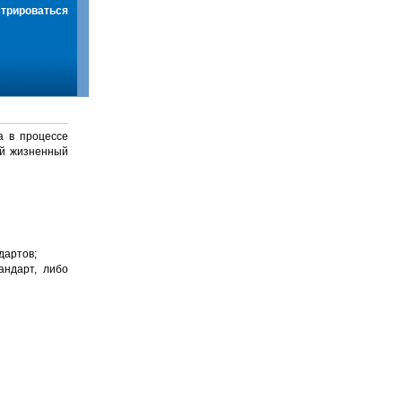
стрироваться
а в процессе
й жизненный
дартов;
андарт, либо