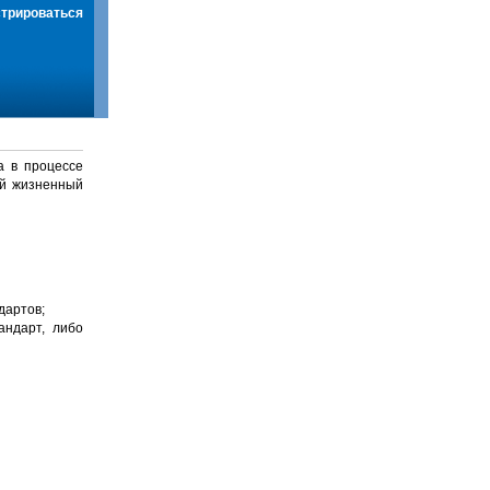
стрироваться
а в процессе
й жизненный
дартов;
андарт, либо