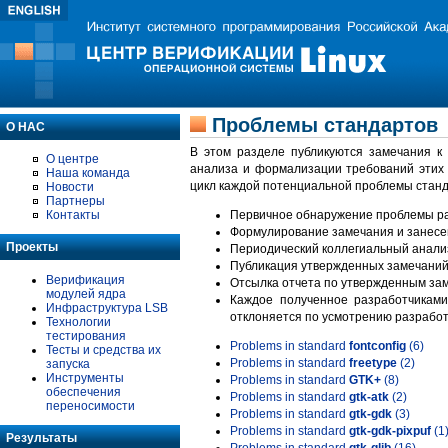
Проблемы стандартов
О НАС
В этом разделе публикуются замечания к
О центре
анализа и формализации требований этих
Наша команда
цикл каждой потенциальной проблемы станд
Новости
Партнеры
Контакты
Первичное обнаружение проблемы ра
Формулирование замечания и занесе
Проекты
Периодический коллегиальный анализ
Публикация утвержденных замечаний 
Верификация
Отсылка отчета по утвержденным зам
модулей ядра
Каждое полученное разработчиками
Инфраструктура LSB
отклоняется по усмотрению разработ
Технологии
тестирования
Problems in standard
fontconfig
(6)
Тесты и средства их
Problems in standard
freetype
(2)
запуска
Инструменты
Problems in standard
GTK+
(8)
обеспечения
Problems in standard
gtk-atk
(2)
переносимости
Problems in standard
gtk-gdk
(3)
Problems in standard
gtk-gdk-pixpuf
(1
Результаты