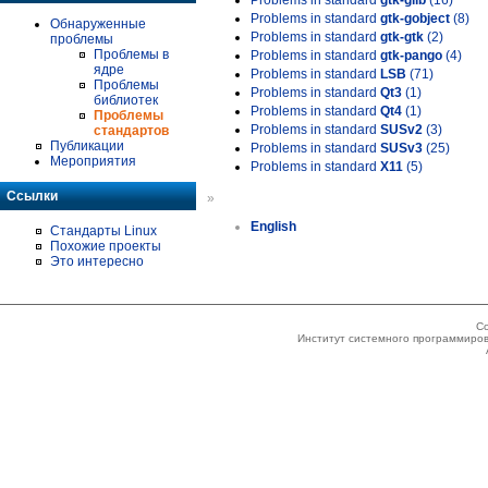
Problems in standard
gtk-glib
(16)
Problems in standard
gtk-gobject
(8)
Обнаруженные
Problems in standard
gtk-gtk
(2)
проблемы
Проблемы в
Problems in standard
gtk-pango
(4)
ядре
Problems in standard
LSB
(71)
Проблемы
Problems in standard
Qt3
(1)
библиотек
Problems in standard
Qt4
(1)
Проблемы
Problems in standard
SUSv2
(3)
стандартов
Публикации
Problems in standard
SUSv3
(25)
Мероприятия
Problems in standard
X11
(5)
Ссылки
»
English
Стандарты Linux
Похожие проекты
Это интересно
Co
Институт системного программиров