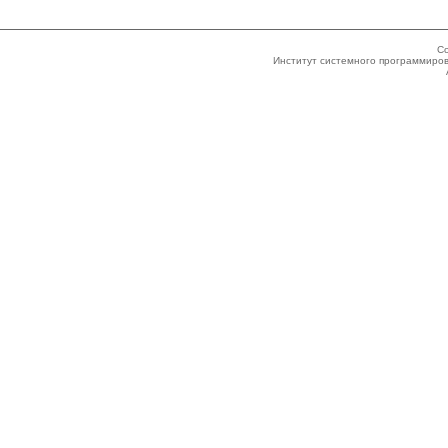
Co
Институт системного программиров