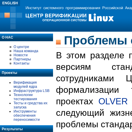
Проблемы 
О НАС
О центре
Наша команда
В этом разделе 
Новости
Партнеры
Контакты
версиям стан
Проекты
сотрудниками 
Верификация
модулей ядра
формализации 
Инфраструктура LSB
Технологии
проектах
OLVER
тестирования
Тесты и средства их
запуска
следующий жизн
Инструменты
обеспечения
переносимости
проблемы стандар
Результаты