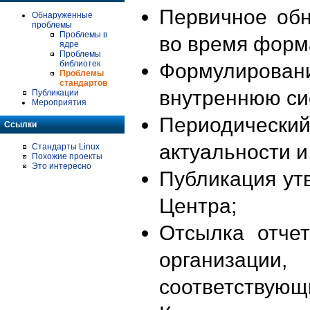
Первичное об
Обнаруженные
проблемы
Проблемы в
во время форм
ядре
Проблемы
библиотек
Формулирова
Проблемы
стандартов
внутреннюю си
Публикации
Мероприятия
Периодиче
Ссылки
актуальности 
Стандарты Linux
Похожие проекты
Это интересно
Публикация ут
Центра;
Отсылка отче
организации
соответствующ