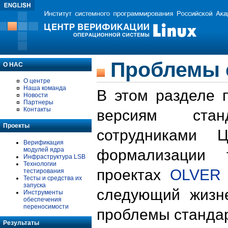
Проблемы 
О НАС
О центре
Наша команда
В этом разделе 
Новости
Партнеры
Контакты
версиям стан
Проекты
сотрудниками 
Верификация
модулей ядра
формализации 
Инфраструктура LSB
Технологии
проектах
OLVER
тестирования
Тесты и средства их
запуска
следующий жизн
Инструменты
обеспечения
переносимости
проблемы стандар
Результаты