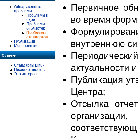
Первичное об
Обнаруженные
проблемы
Проблемы в
во время форм
ядре
Проблемы
библиотек
Формулирова
Проблемы
стандартов
внутреннюю си
Публикации
Мероприятия
Периодиче
Ссылки
актуальности 
Стандарты Linux
Похожие проекты
Это интересно
Публикация ут
Центра;
Отсылка отче
организации
соответствующ