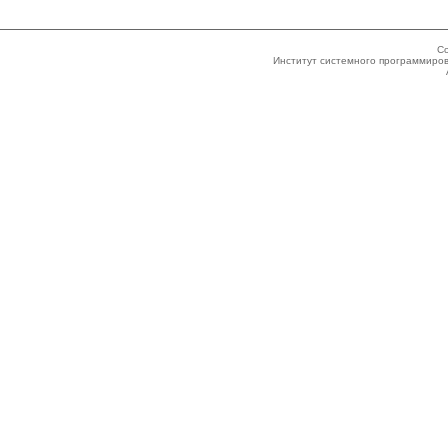
Co
Институт системного программиров