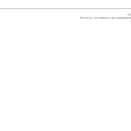
Co
Институт системного программиров