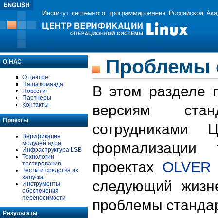
Проблемы 
О НАС
О центре
Наша команда
В этом разделе 
Новости
Партнеры
Контакты
версиям стан
Проекты
сотрудниками 
Верификация
модулей ядра
формализации 
Инфраструктура LSB
Технологии
проектах
OLVER
тестирования
Тесты и средства их
запуска
следующий жизн
Инструменты
обеспечения
переносимости
проблемы стандар
Результаты