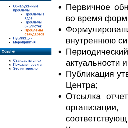
Первичное об
Обнаруженные
проблемы
Проблемы в
во время форм
ядре
Проблемы
библиотек
Формулирова
Проблемы
стандартов
внутреннюю си
Публикации
Мероприятия
Периодиче
Ссылки
актуальности 
Стандарты Linux
Похожие проекты
Это интересно
Публикация ут
Центра;
Отсылка отче
организации
соответствующ