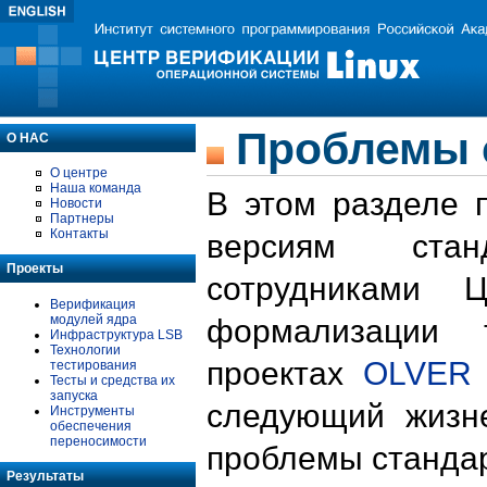
Проблемы 
О НАС
О центре
Наша команда
В этом разделе 
Новости
Партнеры
Контакты
версиям стан
Проекты
сотрудниками 
Верификация
модулей ядра
формализации 
Инфраструктура LSB
Технологии
проектах
OLVER
тестирования
Тесты и средства их
запуска
следующий жизн
Инструменты
обеспечения
переносимости
проблемы стандар
Результаты