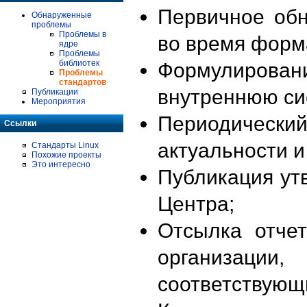
Первичное об
Обнаруженные
проблемы
Проблемы в
во время форм
ядре
Проблемы
библиотек
Формулирова
Проблемы
стандартов
внутреннюю си
Публикации
Мероприятия
Периодиче
Ссылки
актуальности 
Стандарты Linux
Похожие проекты
Это интересно
Публикация ут
Центра;
Отсылка отче
организации
соответствующ