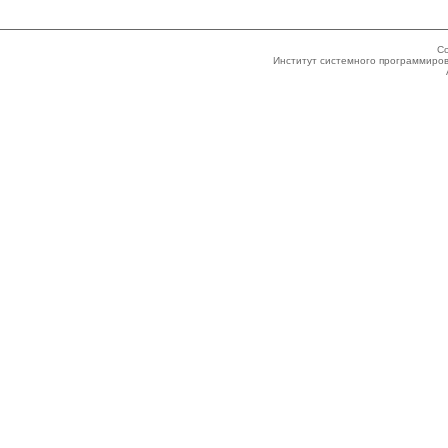
Co
Институт системного программиров