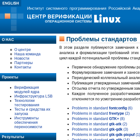
Проблемы стандартов
О НАС
В этом разделе публикуются замечания к
О центре
анализа и формализации требований этих
Наша команда
цикл каждой потенциальной проблемы станд
Новости
Партнеры
Контакты
Первичное обнаружение проблемы ра
Формулирование замечания и занесе
Проекты
Периодический коллегиальный анализ
Публикация утвержденных замечаний 
Верификация
Отсылка отчета по утвержденным зам
модулей ядра
Каждое полученное разработчиками
Инфраструктура LSB
отклоняется по усмотрению разработ
Технологии
тестирования
Problems in standard
fontconfig
(6)
Тесты и средства их
Problems in standard
freetype
(2)
запуска
Инструменты
Problems in standard
GTK+
(8)
обеспечения
Problems in standard
gtk-atk
(2)
переносимости
Problems in standard
gtk-gdk
(3)
Problems in standard
gtk-gdk-pixpuf
(1
Результаты