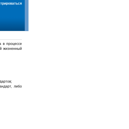
стрироваться
а в процессе
й жизненный
дартов;
андарт, либо