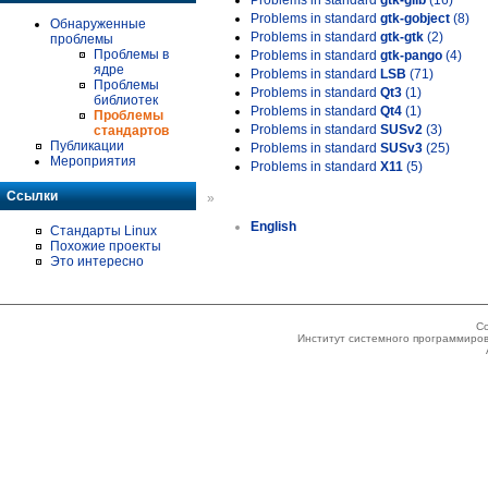
Problems in standard
gtk-glib
(16)
Problems in standard
gtk-gobject
(8)
Обнаруженные
Problems in standard
gtk-gtk
(2)
проблемы
Проблемы в
Problems in standard
gtk-pango
(4)
ядре
Problems in standard
LSB
(71)
Проблемы
Problems in standard
Qt3
(1)
библиотек
Problems in standard
Qt4
(1)
Проблемы
Problems in standard
SUSv2
(3)
стандартов
Публикации
Problems in standard
SUSv3
(25)
Мероприятия
Problems in standard
X11
(5)
Ссылки
»
English
Стандарты Linux
Похожие проекты
Это интересно
Co
Институт системного программиров