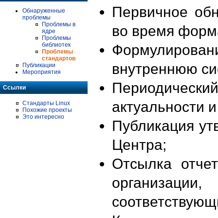
Первичное об
Обнаруженные
проблемы
Проблемы в
во время форм
ядре
Проблемы
библиотек
Формулирова
Проблемы
стандартов
внутреннюю си
Публикации
Мероприятия
Периодиче
Ссылки
актуальности 
Стандарты Linux
Похожие проекты
Это интересно
Публикация ут
Центра;
Отсылка отче
организации
соответствующ