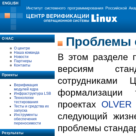
Проблемы 
О НАС
О центре
Наша команда
В этом разделе 
Новости
Партнеры
Контакты
версиям стан
Проекты
сотрудниками 
Верификация
модулей ядра
формализации 
Инфраструктура LSB
Технологии
проектах
OLVER
тестирования
Тесты и средства их
запуска
следующий жизн
Инструменты
обеспечения
переносимости
проблемы стандар
Результаты