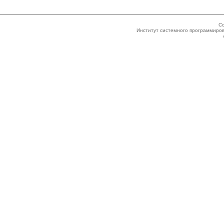
Co
Институт системного программиров