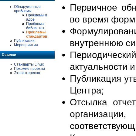
Первичное об
Обнаруженные
проблемы
Проблемы в
во время форм
ядре
Проблемы
библиотек
Формулирова
Проблемы
стандартов
внутреннюю си
Публикации
Мероприятия
Периодиче
Ссылки
актуальности 
Стандарты Linux
Похожие проекты
Это интересно
Публикация ут
Центра;
Отсылка отче
организации
соответствующ