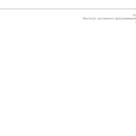
Co
Институт системного программиров