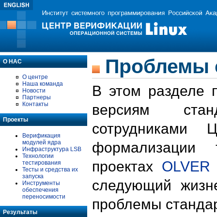
Проблемы 
О НАС
О центре
Наша команда
В этом разделе 
Новости
Партнеры
Контакты
версиям стан
Проекты
сотрудниками 
Верификация
модулей ядра
формализации 
Инфраструктура LSB
Технологии
проектах
OLVER
тестирования
Тесты и средства их
запуска
следующий жизн
Инструменты
обеспечения
переносимости
проблемы стандар
Результаты