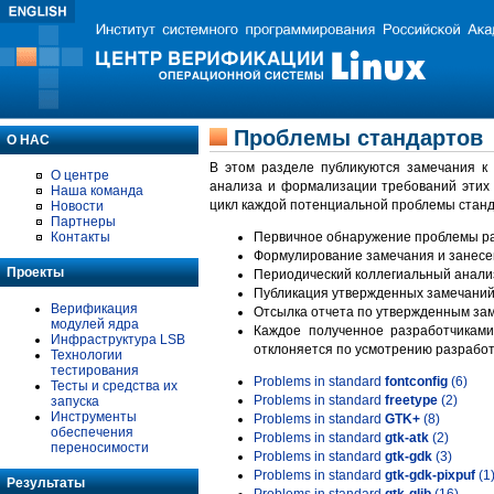
Проблемы стандартов
О НАС
В этом разделе публикуются замечания к
О центре
анализа и формализации требований этих
Наша команда
цикл каждой потенциальной проблемы станд
Новости
Партнеры
Контакты
Первичное обнаружение проблемы ра
Формулирование замечания и занесе
Проекты
Периодический коллегиальный анализ
Публикация утвержденных замечаний 
Верификация
Отсылка отчета по утвержденным зам
модулей ядра
Каждое полученное разработчиками
Инфраструктура LSB
отклоняется по усмотрению разработ
Технологии
тестирования
Problems in standard
fontconfig
(6)
Тесты и средства их
Problems in standard
freetype
(2)
запуска
Инструменты
Problems in standard
GTK+
(8)
обеспечения
Problems in standard
gtk-atk
(2)
переносимости
Problems in standard
gtk-gdk
(3)
Problems in standard
gtk-gdk-pixpuf
(1
Результаты