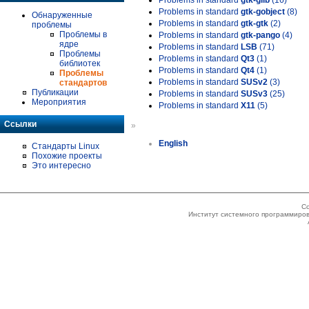
Problems in standard
gtk-glib
(16)
Problems in standard
gtk-gobject
(8)
Обнаруженные
Problems in standard
gtk-gtk
(2)
проблемы
Проблемы в
Problems in standard
gtk-pango
(4)
ядре
Problems in standard
LSB
(71)
Проблемы
Problems in standard
Qt3
(1)
библиотек
Problems in standard
Qt4
(1)
Проблемы
Problems in standard
SUSv2
(3)
стандартов
Публикации
Problems in standard
SUSv3
(25)
Мероприятия
Problems in standard
X11
(5)
Ссылки
»
English
Стандарты Linux
Похожие проекты
Это интересно
Co
Институт системного программиров