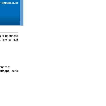
стрироваться
а в процессе
й жизненный
дартов;
андарт, либо