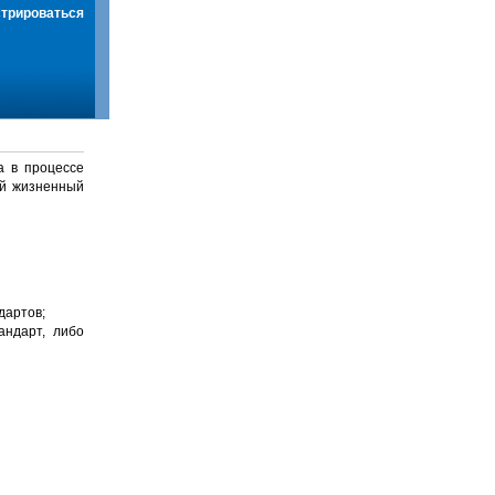
стрироваться
а в процессе
й жизненный
дартов;
андарт, либо