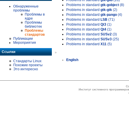
Problems in standard
gtk-glib
(16)
Problems in standard
gtk-gobject
(8)
Обнаруженные
Problems in standard
gtk-gtk
(2)
проблемы
Проблемы в
Problems in standard
gtk-pango
(4)
ядре
Problems in standard
LSB
(71)
Проблемы
Problems in standard
Qt3
(1)
библиотек
Problems in standard
Qt4
(1)
Проблемы
Problems in standard
SUSv2
(3)
стандартов
Публикации
Problems in standard
SUSv3
(25)
Мероприятия
Problems in standard
X11
(5)
Ссылки
»
English
Стандарты Linux
Похожие проекты
Это интересно
Co
Институт системного программиров