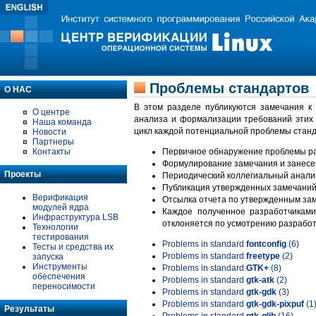
Проблемы стандартов
О НАС
В этом разделе публикуются замечания к
О центре
анализа и формализации требований этих
Наша команда
цикл каждой потенциальной проблемы станд
Новости
Партнеры
Контакты
Первичное обнаружение проблемы ра
Формулирование замечания и занесе
Проекты
Периодический коллегиальный анализ
Публикация утвержденных замечаний 
Верификация
Отсылка отчета по утвержденным зам
модулей ядра
Каждое полученное разработчиками
Инфраструктура LSB
отклоняется по усмотрению разработ
Технологии
тестирования
Problems in standard
fontconfig
(6)
Тесты и средства их
Problems in standard
freetype
(2)
запуска
Инструменты
Problems in standard
GTK+
(8)
обеспечения
Problems in standard
gtk-atk
(2)
переносимости
Problems in standard
gtk-gdk
(3)
Problems in standard
gtk-gdk-pixpuf
(1
Результаты