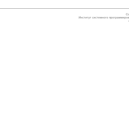
Co
Институт системного программиров