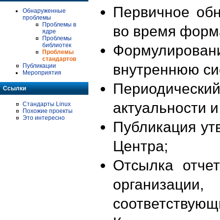
Первичное об
Обнаруженные
проблемы
Проблемы в
во время форм
ядре
Проблемы
библиотек
Формулирова
Проблемы
стандартов
внутреннюю си
Публикации
Мероприятия
Периодиче
Ссылки
актуальности 
Стандарты Linux
Похожие проекты
Это интересно
Публикация ут
Центра;
Отсылка отче
организации
соответствующ