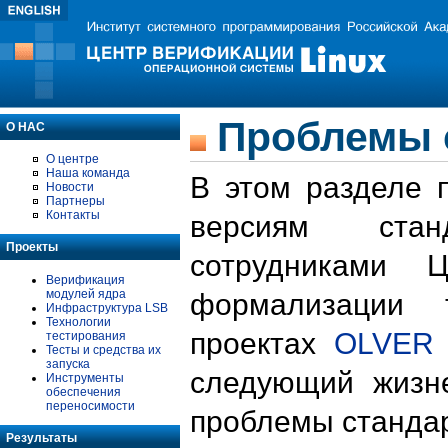
Проблемы 
О НАС
О центре
Наша команда
В этом разделе 
Новости
Партнеры
Контакты
версиям стан
Проекты
сотрудниками 
Верификация
модулей ядра
формализации 
Инфраструктура LSB
Технологии
проектах
OLVER
тестирования
Тесты и средства их
запуска
следующий жизн
Инструменты
обеспечения
переносимости
проблемы стандар
Результаты