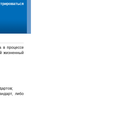
стрироваться
а в процессе
й жизненный
дартов;
андарт, либо