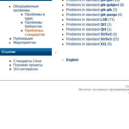
Problems in standard
gtk-glib
(16)
Problems in standard
gtk-gobject
(8)
Обнаруженные
Problems in standard
gtk-gtk
(2)
проблемы
Проблемы в
Problems in standard
gtk-pango
(4)
ядре
Problems in standard
LSB
(71)
Проблемы
Problems in standard
Qt3
(1)
библиотек
Problems in standard
Qt4
(1)
Проблемы
Problems in standard
SUSv2
(3)
стандартов
Публикации
Problems in standard
SUSv3
(25)
Мероприятия
Problems in standard
X11
(5)
Ссылки
»
English
Стандарты Linux
Похожие проекты
Это интересно
Co
Институт системного программиров