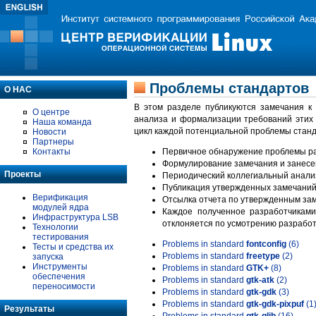
Проблемы стандартов
О НАС
В этом разделе публикуются замечания к
О центре
анализа и формализации требований этих
Наша команда
цикл каждой потенциальной проблемы станд
Новости
Партнеры
Контакты
Первичное обнаружение проблемы ра
Формулирование замечания и занесе
Проекты
Периодический коллегиальный анализ
Публикация утвержденных замечаний 
Верификация
Отсылка отчета по утвержденным зам
модулей ядра
Каждое полученное разработчиками
Инфраструктура LSB
отклоняется по усмотрению разработ
Технологии
тестирования
Problems in standard
fontconfig
(6)
Тесты и средства их
Problems in standard
freetype
(2)
запуска
Инструменты
Problems in standard
GTK+
(8)
обеспечения
Problems in standard
gtk-atk
(2)
переносимости
Problems in standard
gtk-gdk
(3)
Problems in standard
gtk-gdk-pixpuf
(1
Результаты