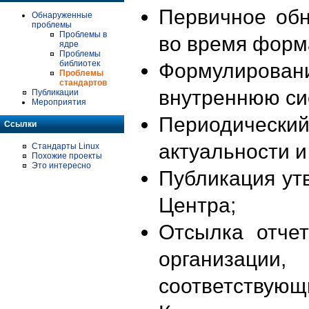
Первичное об
Обнаруженные
проблемы
Проблемы в
во время форм
ядре
Проблемы
библиотек
Формулирова
Проблемы
стандартов
внутреннюю си
Публикации
Мероприятия
Периодиче
Ссылки
актуальности 
Стандарты Linux
Похожие проекты
Это интересно
Публикация ут
Центра;
Отсылка отче
организации
соответствующ