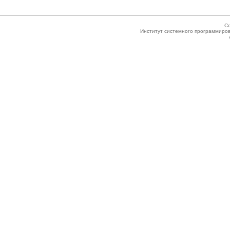
Co
Институт системного программиров