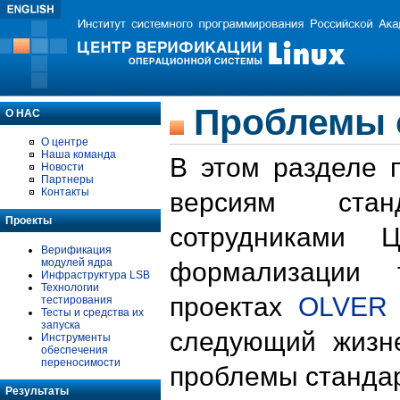
Проблемы 
О НАС
О центре
Наша команда
В этом разделе 
Новости
Партнеры
Контакты
версиям стан
Проекты
сотрудниками 
Верификация
модулей ядра
формализации 
Инфраструктура LSB
Технологии
проектах
OLVER
тестирования
Тесты и средства их
запуска
следующий жизн
Инструменты
обеспечения
переносимости
проблемы стандар
Результаты