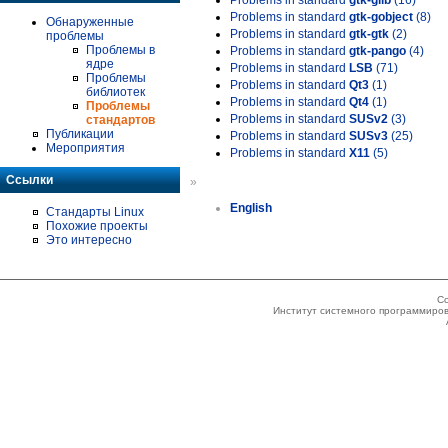
Problems in standard
gtk-glib
(16)
Problems in standard
gtk-gobject
(8)
Обнаруженные
Problems in standard
gtk-gtk
(2)
проблемы
Проблемы в
Problems in standard
gtk-pango
(4)
ядре
Problems in standard
LSB
(71)
Проблемы
Problems in standard
Qt3
(1)
библиотек
Problems in standard
Qt4
(1)
Проблемы
Problems in standard
SUSv2
(3)
стандартов
Публикации
Problems in standard
SUSv3
(25)
Мероприятия
Problems in standard
X11
(5)
Ссылки
»
English
Стандарты Linux
Похожие проекты
Это интересно
Co
Институт системного программиров