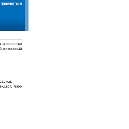
стрироваться
а в процессе
й жизненный
дартов;
андарт, либо