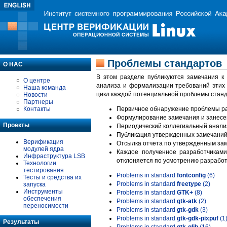
Проблемы стандартов
О НАС
В этом разделе публикуются замечания к
О центре
анализа и формализации требований этих
Наша команда
цикл каждой потенциальной проблемы станд
Новости
Партнеры
Контакты
Первичное обнаружение проблемы ра
Формулирование замечания и занесе
Проекты
Периодический коллегиальный анализ
Публикация утвержденных замечаний 
Верификация
Отсылка отчета по утвержденным зам
модулей ядра
Каждое полученное разработчиками
Инфраструктура LSB
отклоняется по усмотрению разработ
Технологии
тестирования
Problems in standard
fontconfig
(6)
Тесты и средства их
Problems in standard
freetype
(2)
запуска
Инструменты
Problems in standard
GTK+
(8)
обеспечения
Problems in standard
gtk-atk
(2)
переносимости
Problems in standard
gtk-gdk
(3)
Problems in standard
gtk-gdk-pixpuf
(1
Результаты