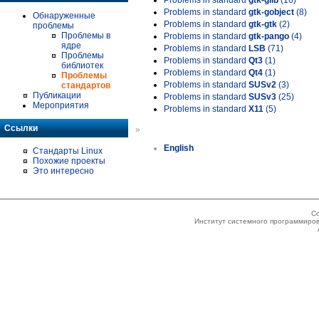
Problems in standard
gtk-glib
(16)
Problems in standard
gtk-gobject
(8)
Обнаруженные
Problems in standard
gtk-gtk
(2)
проблемы
Проблемы в
Problems in standard
gtk-pango
(4)
ядре
Problems in standard
LSB
(71)
Проблемы
Problems in standard
Qt3
(1)
библиотек
Problems in standard
Qt4
(1)
Проблемы
Problems in standard
SUSv2
(3)
стандартов
Публикации
Problems in standard
SUSv3
(25)
Мероприятия
Problems in standard
X11
(5)
Ссылки
»
English
Стандарты Linux
Похожие проекты
Это интересно
Co
Институт системного программиров