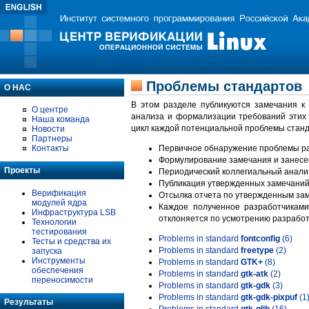
Проблемы стандартов
О НАС
В этом разделе публикуются замечания к
О центре
анализа и формализации требований этих
Наша команда
цикл каждой потенциальной проблемы станд
Новости
Партнеры
Контакты
Первичное обнаружение проблемы ра
Формулирование замечания и занесе
Проекты
Периодический коллегиальный анализ
Публикация утвержденных замечаний 
Верификация
Отсылка отчета по утвержденным зам
модулей ядра
Каждое полученное разработчиками
Инфраструктура LSB
отклоняется по усмотрению разработ
Технологии
тестирования
Problems in standard
fontconfig
(6)
Тесты и средства их
Problems in standard
freetype
(2)
запуска
Инструменты
Problems in standard
GTK+
(8)
обеспечения
Problems in standard
gtk-atk
(2)
переносимости
Problems in standard
gtk-gdk
(3)
Problems in standard
gtk-gdk-pixpuf
(1
Результаты