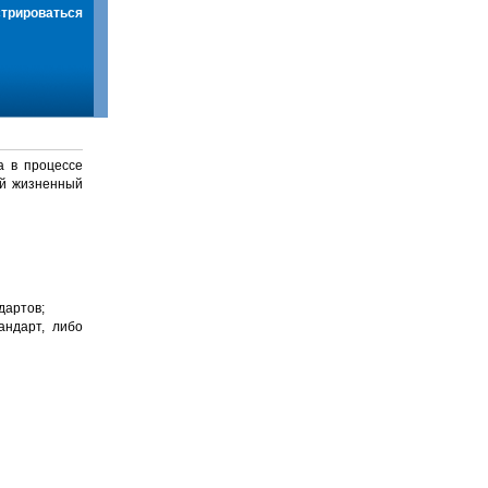
стрироваться
а в процессе
й жизненный
дартов;
андарт, либо