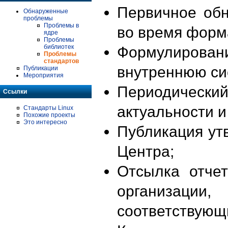
Первичное об
Обнаруженные
проблемы
Проблемы в
во время форм
ядре
Проблемы
библиотек
Формулирова
Проблемы
стандартов
внутреннюю си
Публикации
Мероприятия
Периодиче
Ссылки
актуальности 
Стандарты Linux
Похожие проекты
Это интересно
Публикация ут
Центра;
Отсылка отче
организации
соответствующ