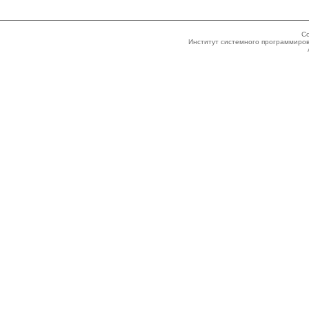
Co
Институт системного программиров