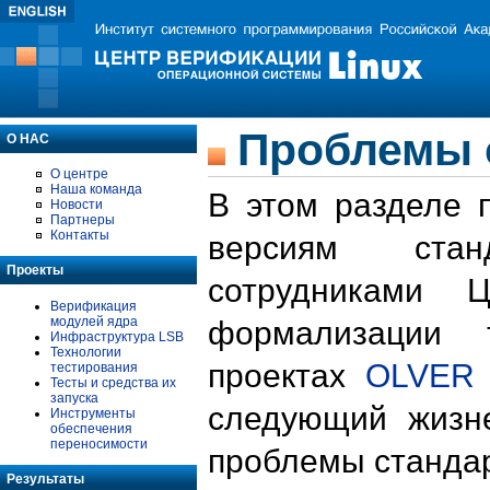
Проблемы 
О НАС
О центре
Наша команда
В этом разделе 
Новости
Партнеры
Контакты
версиям стан
Проекты
сотрудниками 
Верификация
модулей ядра
формализации 
Инфраструктура LSB
Технологии
проектах
OLVER
тестирования
Тесты и средства их
запуска
следующий жизн
Инструменты
обеспечения
переносимости
проблемы стандар
Результаты