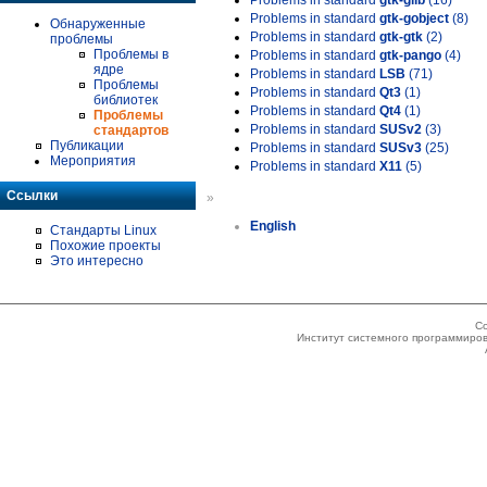
Problems in standard
gtk-glib
(16)
Problems in standard
gtk-gobject
(8)
Обнаруженные
Problems in standard
gtk-gtk
(2)
проблемы
Проблемы в
Problems in standard
gtk-pango
(4)
ядре
Problems in standard
LSB
(71)
Проблемы
Problems in standard
Qt3
(1)
библиотек
Problems in standard
Qt4
(1)
Проблемы
Problems in standard
SUSv2
(3)
стандартов
Публикации
Problems in standard
SUSv3
(25)
Мероприятия
Problems in standard
X11
(5)
Ссылки
»
English
Стандарты Linux
Похожие проекты
Это интересно
Co
Институт системного программиров