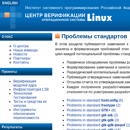
Проблемы стандартов
О НАС
В этом разделе публикуются замечания к
О центре
анализа и формализации требований этих
Наша команда
цикл каждой потенциальной проблемы станд
Новости
Партнеры
Контакты
Первичное обнаружение проблемы ра
Формулирование замечания и занесе
Проекты
Периодический коллегиальный анализ
Публикация утвержденных замечаний 
Верификация
Отсылка отчета по утвержденным зам
модулей ядра
Каждое полученное разработчиками
Инфраструктура LSB
отклоняется по усмотрению разработ
Технологии
тестирования
Problems in standard
fontconfig
(6)
Тесты и средства их
Problems in standard
freetype
(2)
запуска
Инструменты
Problems in standard
GTK+
(8)
обеспечения
Problems in standard
gtk-atk
(2)
переносимости
Problems in standard
gtk-gdk
(3)
Problems in standard
gtk-gdk-pixpuf
(1
Результаты