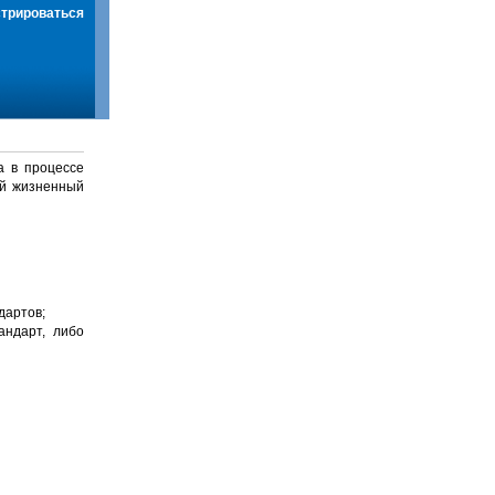
стрироваться
а в процессе
й жизненный
дартов;
андарт, либо