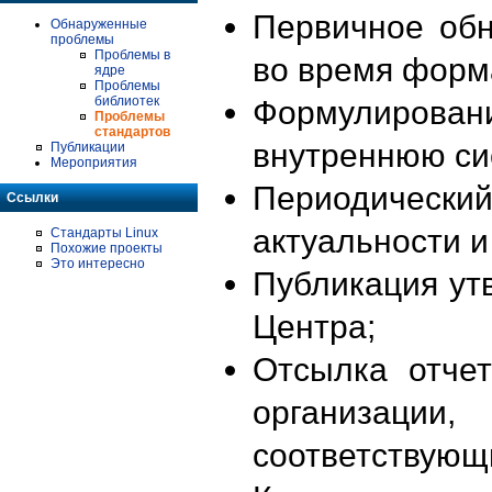
Первичное об
Обнаруженные
проблемы
Проблемы в
во время форм
ядре
Проблемы
библиотек
Формулирова
Проблемы
стандартов
внутреннюю си
Публикации
Мероприятия
Периодиче
Ссылки
актуальности 
Стандарты Linux
Похожие проекты
Это интересно
Публикация ут
Центра;
Отсылка отче
организации
соответствующ