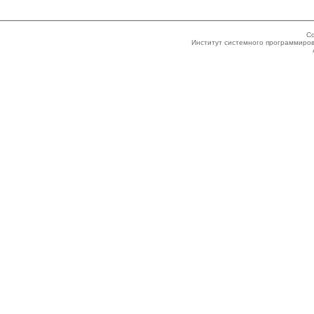
Co
Институт системного программиров