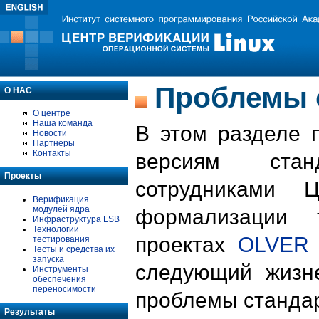
Проблемы 
О НАС
О центре
Наша команда
В этом разделе 
Новости
Партнеры
Контакты
версиям стан
Проекты
сотрудниками 
Верификация
модулей ядра
формализации 
Инфраструктура LSB
Технологии
проектах
OLVER
тестирования
Тесты и средства их
запуска
следующий жизн
Инструменты
обеспечения
переносимости
проблемы стандар
Результаты